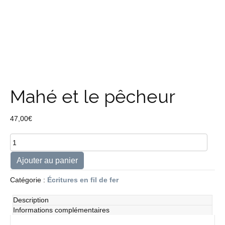
Mahé et le pêcheur
47,00
€
quantité
de
Mahé
Ajouter au panier
et
le
Catégorie :
Écritures en fil de fer
pêcheur
Description
Informations complémentaires