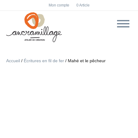
F
I
Mon compte
0 Article
a
n
c
s
e
t
b
a
o
g
o
r
k
a
m
Accueil
/
Écritures en fil de fer
/ Mahé et le pêcheur