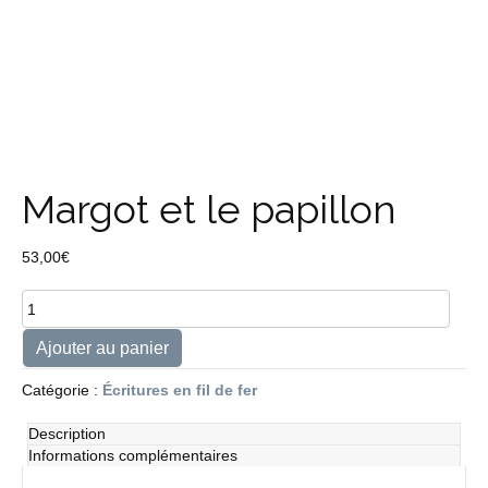
Margot et le papillon
53,00
€
quantité
de
Margot
Ajouter au panier
et
le
Catégorie :
Écritures en fil de fer
papillon
Description
Informations complémentaires