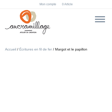
F
I
Mon compte
0 Article
a
n
c
s
e
t
b
a
o
g
o
r
k
a
m
Accueil
/
Écritures en fil de fer
/ Margot et le papillon