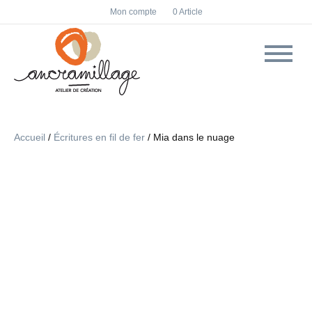
F
I
Mon compte
0 Article
a
n
c
s
e
t
b
a
o
g
o
r
k
a
m
Accueil
/
Écritures en fil de fer
/ Mia dans le nuage