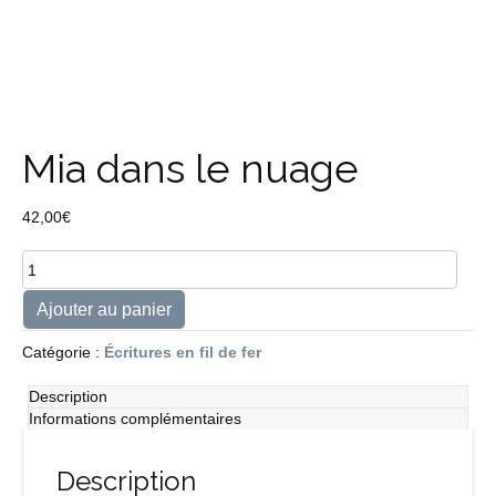
Mia dans le nuage
42,00
€
quantité
de
Mia
Ajouter au panier
dans
le
Catégorie :
Écritures en fil de fer
nuage
Description
Informations complémentaires
Description