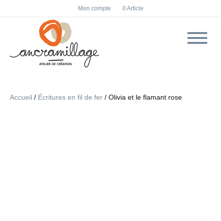
F
I
Mon compte
0 Article
a
n
c
s
e
t
b
a
o
g
o
r
k
a
m
Accueil
/
Écritures en fil de fer
/ Olivia et le flamant rose