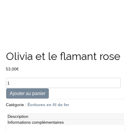
Olivia et le flamant rose
53,00
€
quantité
de
Olivia
Ajouter au panier
et
le
Catégorie :
Écritures en fil de fer
flamant
rose
Description
Informations complémentaires