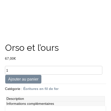
Orso et l’ours
67,00
€
quantité
de
Orso
Ajouter au panier
et
l'ours
Catégorie :
Écritures en fil de fer
Description
Informations complémentaires