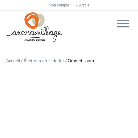
F
I
Mon compte
0 Article
a
n
c
s
e
t
b
a
o
g
o
r
k
a
m
Accueil
/
Écritures en fil de fer
/ Orso et l’ours