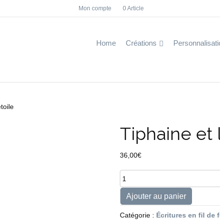
Mon compte
0 Article
F
I
a
n
c
s
e
t
b
a
Home
Créations
Personnalisati
o
g
o
r
k
a
m
toile
Tiphaine et l
36,00
€
quantité
de
Tiphaine
Ajouter au panier
et
l'étoile
Catégorie :
Écritures en fil de 