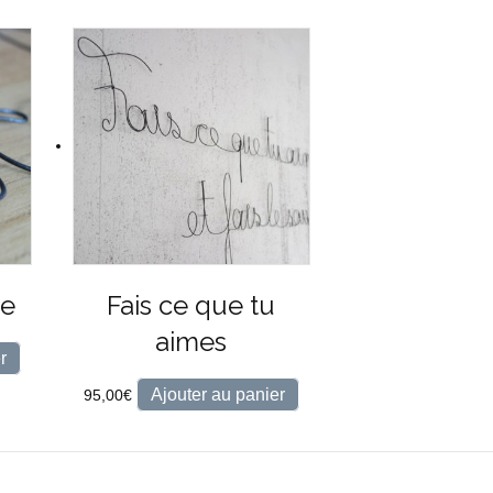
le
Fais ce que tu
aimes
r
Ajouter au panier
95,00
€