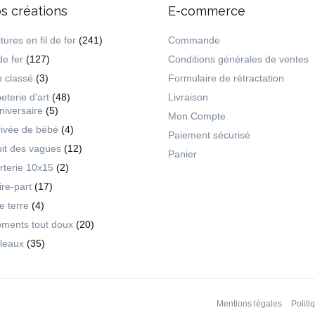
s créations
E-commerce
tures en fil de fer
(241)
Commande
de fer
(127)
Conditions générales de ventes
 classé
(3)
Formulaire de rétractation
eterie d'art
(48)
Livraison
niversaire
(5)
Mon Compte
rivée de bébé
(4)
Paiement sécurisé
uit des vagues
(12)
Panier
rterie 10x15
(2)
ire-part
(17)
ie terre
(4)
ments tout doux
(20)
leaux
(35)
Mentions légales
Politi