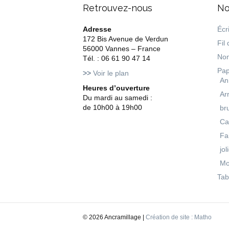
Retrouvez-nous
No
Adresse
Écri
172 Bis Avenue de Verdun
Fil 
56000 Vannes – France
Non
Tél. : 06 61 90 47 14
Pap
>>
Voir le plan
An
Heures d’ouverture
Ar
Du mardi au samedi :
de 10h00 à 19h00
br
Ca
Fa
jol
Mo
Tab
©
2026 Ancramillage |
Création de site : Matho