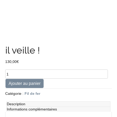
il veille !
130,00
€
quantité
de
il
Ajouter au panier
veille
!
Catégorie :
Fil de fer
Description
Informations complémentaires