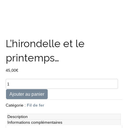
L’hirondelle et le
printemps…
45,00
€
quantité
de
L'hirondelle
Ajouter au panier
et
le
Catégorie :
Fil de fer
printemps...
Description
Informations complémentaires