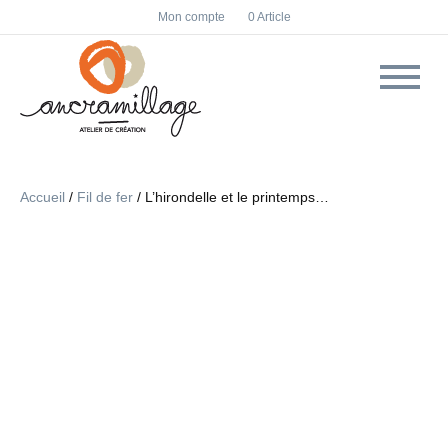
F
I
Mon compte
0 Article
a
n
c
s
e
t
b
a
o
g
o
r
k
a
m
Accueil
/
Fil de fer
/ L’hirondelle et le printemps…