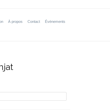
on
À propos
Contact
Évènements
njat