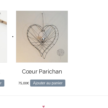
u
Cœur Parichan
r
Ajouter au panier
75,00
€