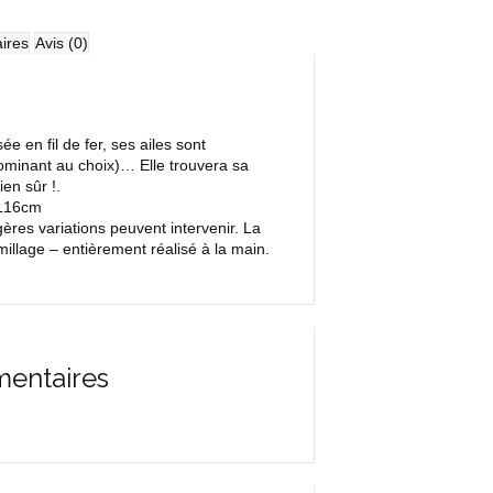
ires
Avis (0)
e en fil de fer, ses ailes sont
 dominant au choix)… Elle trouvera sa
en sûr !.
 L16cm
res variations peuvent intervenir. La
millage – entièrement réalisé à la main.
mentaires