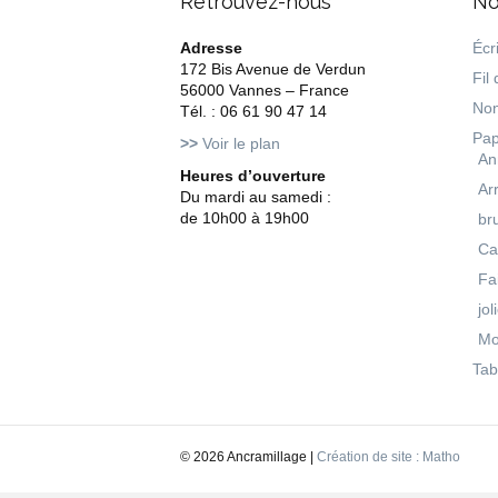
Retrouvez-nous
No
Adresse
Écri
172 Bis Avenue de Verdun
Fil 
56000 Vannes – France
Non
Tél. : 06 61 90 47 14
Pap
>>
Voir le plan
An
Heures d’ouverture
Ar
Du mardi au samedi :
de 10h00 à 19h00
br
Ca
Fa
jol
Mo
Tab
©
2026 Ancramillage |
Création de site : Matho