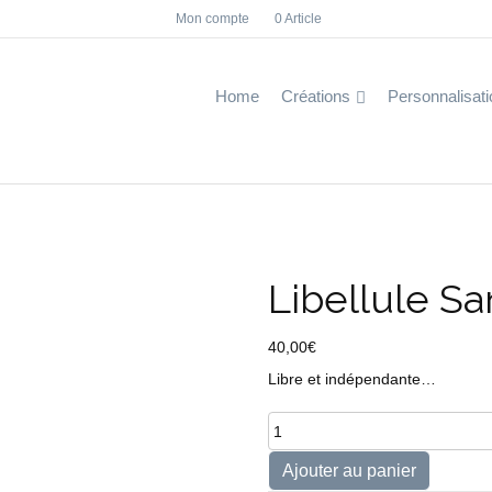
Mon compte
0 Article
F
I
a
n
c
s
e
t
b
a
Home
Créations
Personnalisati
o
g
o
r
k
a
m
Libellule Sa
40,00
€
Libre et indépendante…
quantité
de
Libellule
Ajouter au panier
Sanjat