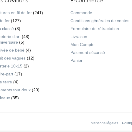
s créations
E-commerce
tures en fil de fer
(241)
Commande
de fer
(127)
Conditions générales de ventes
 classé
(3)
Formulaire de rétractation
eterie d'art
(48)
Livraison
niversaire
(5)
Mon Compte
rivée de bébé
(4)
Paiement sécurisé
uit des vagues
(12)
Panier
rterie 10x15
(2)
ire-part
(17)
ie terre
(4)
ments tout doux
(20)
leaux
(35)
Mentions légales
Politi