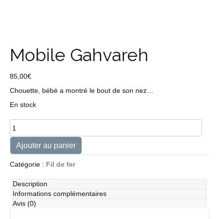
Mobile Gahvareh
85,00
€
Chouette, bébé a montré le bout de son nez…
En stock
quantité
de
Mobile
Ajouter au panier
Gahvareh
Catégorie :
Fil de fer
Description
Informations complémentaires
Avis (0)