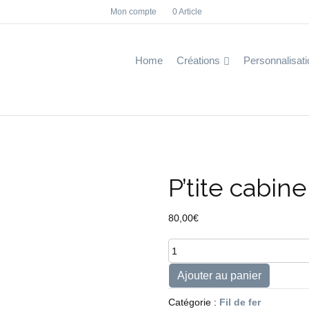
Mon compte
0 Article
F
I
a
n
c
s
e
t
b
a
Home
Créations
Personnalisati
o
g
o
r
k
a
m
P’tite cabin
80,00
€
quantité
de
P'tite
Ajouter au panier
cabine
de
Catégorie :
Fil de fer