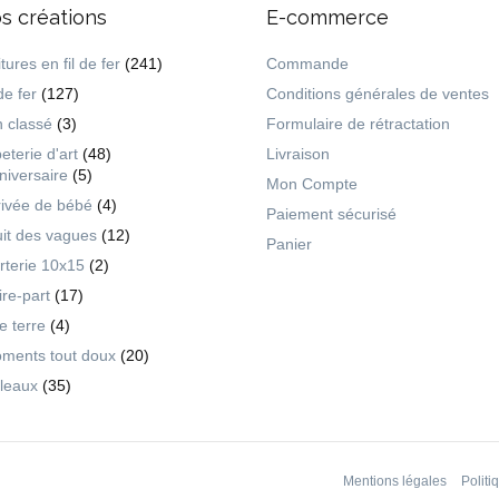
s créations
E-commerce
tures en fil de fer
(241)
Commande
de fer
(127)
Conditions générales de ventes
 classé
(3)
Formulaire de rétractation
eterie d'art
(48)
Livraison
niversaire
(5)
Mon Compte
rivée de bébé
(4)
Paiement sécurisé
uit des vagues
(12)
Panier
rterie 10x15
(2)
ire-part
(17)
ie terre
(4)
ments tout doux
(20)
leaux
(35)
Mentions légales
Politi