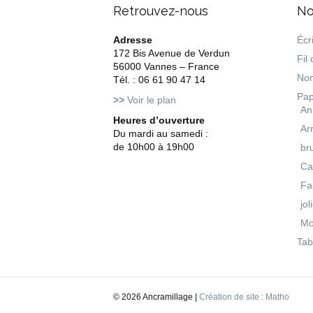
Retrouvez-nous
No
Adresse
Écri
172 Bis Avenue de Verdun
Fil 
56000 Vannes – France
Non
Tél. : 06 61 90 47 14
Pap
>>
Voir le plan
An
Heures d’ouverture
Ar
Du mardi au samedi :
de 10h00 à 19h00
br
Ca
Fa
jol
Mo
Tab
©
2026 Ancramillage |
Création de site : Matho