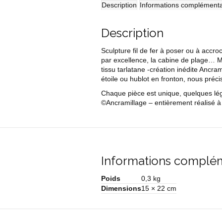
plage
Description
Informations complémenta
Description
Sculpture fil de fer à poser ou à accr
par excellence, la cabine de plage… Mi
tissu tarlatane -création inédite Ancr
étoile ou hublot en fronton, nous préc
Chaque pièce est unique, quelques légè
©Ancramillage – entièrement réalisé à 
Informations complé
Poids
0,3 kg
Dimensions
15 × 22 cm