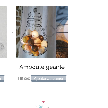
Ampoule géante
r
Ajouter au panier
145,00
€