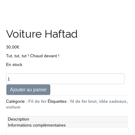
Voiture Haftad
30,00
€
Tut, tut, tut ! Chaud devant !
En stock
quantité
de
Voiture
Ajouter au panier
Haftad
Catégorie :
Fil de fer
Étiquettes :
fil de fer brut
,
idée cadeaux
,
voiture
Description
Informations complémentaires