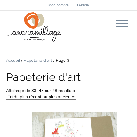
F
I
Mon compte
0 Article
a
n
c
s
e
t
b
a
o
g
o
r
k
a
m
Accueil
/
Papeterie d'art
/ Page 3
Papeterie d'art
Trié
Affichage de 33–48 sur 48 résultats
du
plus
récent
au
plus
ancien