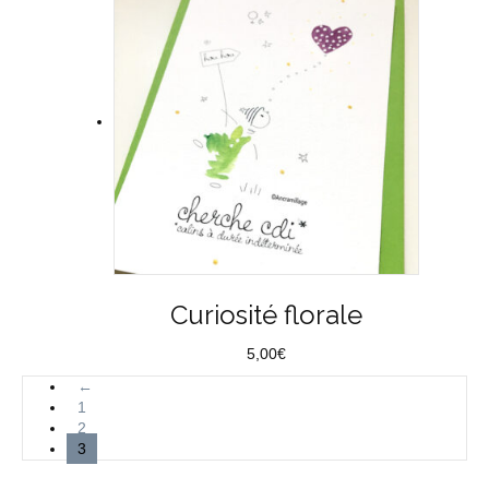
Curiosité florale
5,00
€
←
1
2
3