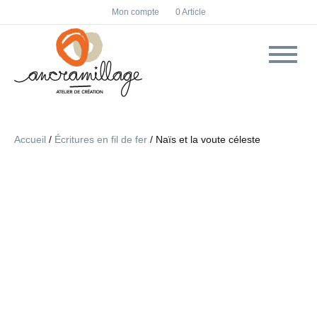
F
I
Mon compte
0 Article
a
n
c
s
e
t
b
a
o
g
o
r
k
a
m
Accueil
/
Écritures en fil de fer
/ Naïs et la voute céleste