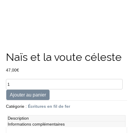
Naïs et la voute céleste
47,00
€
quantité
de
Naïs
Ajouter au panier
et
la
Catégorie :
Écritures en fil de fer
voute
céleste
Description
Informations complémentaires