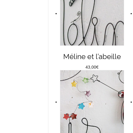
Méline et l’abeille
43,00
€