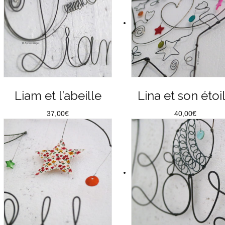
Liam et l’abeille
Lina et son étoi
37,00
€
40,00
€