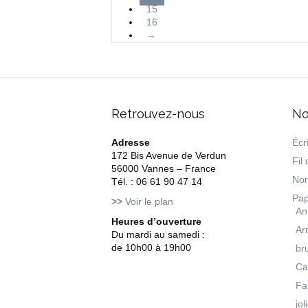
15
16
→
Retrouvez-nous
No
Adresse
Écri
172 Bis Avenue de Verdun
Fil 
56000 Vannes – France
Non
Tél. : 06 61 90 47 14
Pap
>>
Voir le plan
An
Heures d’ouverture
Ar
Du mardi au samedi :
de 10h00 à 19h00
br
Ca
Fa
jol