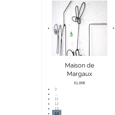
Maison de
Margaux
51,00
€
3
…
11
12
13
14