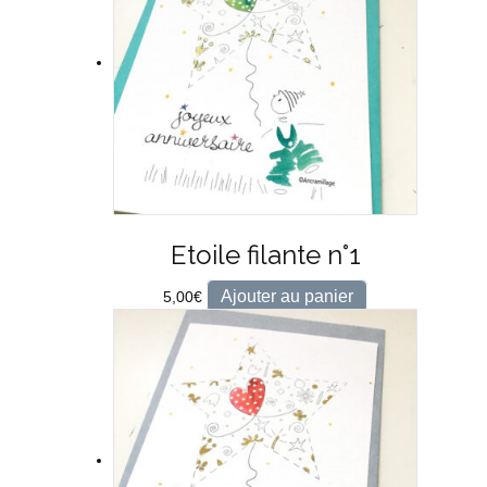
Etoile filante n°1
Ajouter au panier
5,00
€