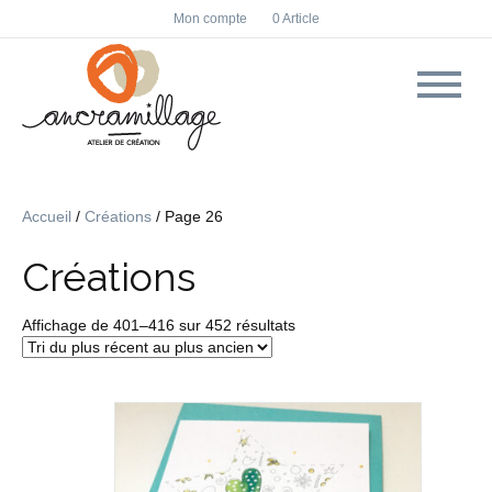
F
I
Mon compte
0 Article
a
n
c
s
e
t
b
a
o
g
o
r
k
a
m
Accueil
/
Créations
/ Page 26
Créations
Trié
Affichage de 401–416 sur 452 résultats
du
plus
récent
au
plus
ancien